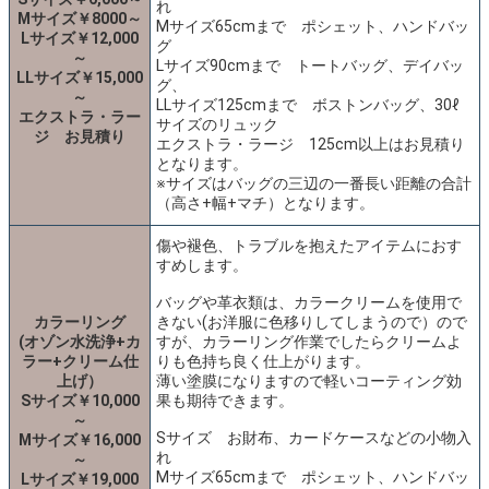
れ
Mサイズ￥8000～
Mサイズ65cmまで ポシェット、ハンドバッ
Lサイズ￥12,000
グ
～
Lサイズ90cmまで トートバッグ、デイバッ
LLサイズ￥15,000
グ、
～
LLサイズ125cmまで ボストンバッグ、30ℓ
エクストラ・ラー
サイズのリュック
ジ お見積り
エクストラ・ラージ 125cm以上はお見積り
となります。
※サイズはバッグの三辺の一番長い距離の合計
（高さ+幅+マチ）となります。
傷や褪色、トラブルを抱えたアイテムにおす
すめします。
バッグや革衣類は、カラークリームを使用で
カラーリング
きない(お洋服に色移りしてしまうので）ので
(オゾン水洗浄+カ
すが、カラーリング作業でしたらクリームよ
ラー+クリーム仕
りも色持ち良く仕上がります。
上げ）
薄い塗膜になりますので軽いコーティング効
Sサイズ￥10,000
果も期待できます。
～
Sサイズ お財布、カードケースなどの小物入
Mサイズ￥16,000
れ
～
Mサイズ65cmまで ポシェット、ハンドバッ
Lサイズ￥19,000