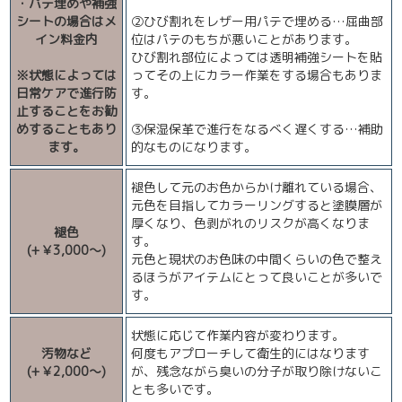
・パテ埋めや補強
シートの場合はメ
②ひび割れをレザー用パテで埋める…屈曲部
イン料金内
位はパテのもちが悪いことがあります。
ひび割れ部位によっては透明補強シートを貼
※状態によっては
ってその上にカラー作業をする場合もありま
日常ケアで進行防
す。
止することをお勧
めすることもあり
③保湿保革で進行をなるべく遅くする…補助
ます。
的なものになります。
褪色して元のお色からかけ離れている場合、
元色を目指してカラーリングすると塗膜層が
厚くなり、色剥がれのリスクが高くなりま
褪色
す。
(+￥3,000～)
元色と現状のお色味の中間くらいの色で整え
るほうがアイテムにとって良いことが多いで
す。
状態に応じて作業内容が変わります。
汚物など
何度もアプローチして衛生的にはなります
(+￥2,000～)
が、残念ながら臭いの分子が取り除けないこ
とも多いです。