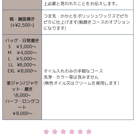
上必要と思われたことをお伝えします。
つま先・かかとをポリッシュワックスでピカ
靴・鏡面磨き
ピカに仕上げます(靴磨きコースのオプション
(+¥2,500~)
になります)
バッグ・日常磨き
S ￥3,000～
M ￥4,000～
L ￥5,000～
LL ¥6,000～
EXL ￥8,000～
オイル入れのみの手軽なコース
洗浄・カラー等は含みません
革ジャン/ジャケ
(無色オイル又はクリームを使用します）
ット・磨き
\6,000~
ハーフ・ロングコ
ート
￥8,000～