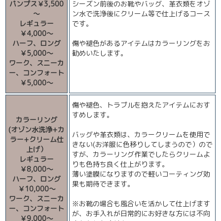
パンプス￥3,500
シーズン前後のお靴やバッグ、革衣類をオゾ
～
ン水で洗浄後にクリーム等で仕上げるコース
レギュラー
です。
￥4,000～
ハーフ、ロング
傷や褪色があるアイテムはカラーリングをお
￥5,000～
勧めいたします。
ワーク、スニーカ
ー、コンフォート
￥5,000～
傷や褪色、トラブルを抱えたアイテムにおす
すめします。
カラーリング
(オゾン水洗浄+カ
バッグや革衣類は、カラークリームを使用で
ラー+クリーム仕
きない(お洋服に色移りしてしまうので）ので
上げ）
すが、カラーリング作業でしたらクリームよ
レギュラー
りも色持ち良く仕上がります。
￥8,000～
薄い塗膜になりますので軽いコーティング効
ハーフ、ロング
果も期待できます。
￥10,000～
ワーク、スニーカ
※お靴の場合も風合いを活かして仕上げます
ー、コンフォート
が、お手入れが日常的にお好きな方には不向
￥9,000～