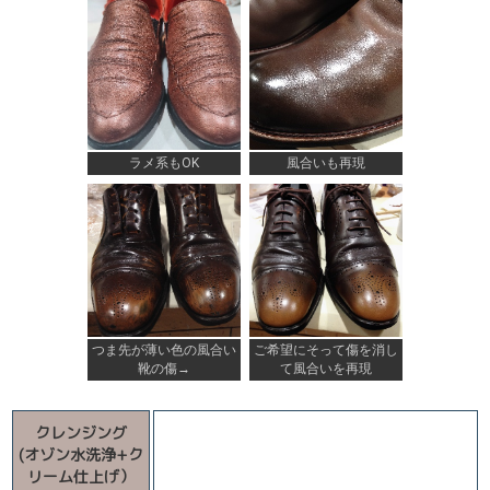
ラメ系もOK
風合いも再現
つま先が薄い色の風合い
ご希望にそって傷を消し
靴の傷→
て風合いを再現
クレンジング
(オゾン水洗浄+ク
リーム仕上げ）