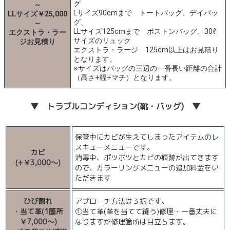
グ
～
Lサイズ90cmまで トートバッグ、デイバッ
LLサイズ￥25,000
グ、
～
LLサイズ125cmまで ボストンバッグ、30ℓ
エクストラ・ラー
サイズのリュック
ジお見積り
エクストラ・ラージ 125cm以上はお見積り
となります。
※サイズはバッグの三辺の一番長い距離の合計
（高さ+幅+マチ）となります。
▼ トラブルコンディション(靴・バッグ) ▼
保管中にカビが生えてしまったアイテムのレ
スキューメニューです。
カビ
消毒中、ポツポツとカビの痕跡が出てきます
(+￥3,000～)
ので、カラーリングメニューの追加料金をい
ただきます
ひび割れ
アプローチ方法は３択です。
・当て革(1箇所
①当て革(革を当てて縫う)修理…一番丈夫に
￥7,000～)
なりますが修理箇所は目立ちます。