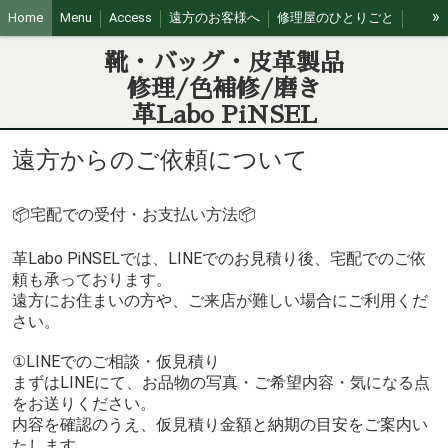
»
Home
Menu
Access
遠方のお客様へ
修理屋のひとりごと
営業日カレンダー
靴・バッグ・皮革製品
修理/色補修/磨き
革Labo PiNSEL
遠方からのご依頼について
📦️宅配での受付・お支払い方法📦️
革Labo PiNSELでは、LINEでのお見積り後、宅配でのご依
頼も承っております。
遠方にお住まいの方や、ご来店が難しい場合にご利用くだ
さい。
①LINEでのご相談・仮見積り
まずはLINEにて、お品物の写真・ご希望内容・気になる点
をお送りください。
内容を確認のうえ、仮見積り金額と納期の目安をご案内い
たします。